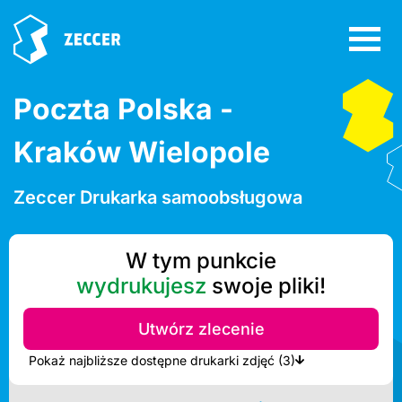
Poczta Polska -
Kraków Wielopole
Zeccer Drukarka samoobsługowa
W tym punkcie
wydrukujesz
swoje pliki!
Utwórz zlecenie
Pokaż najbliższe dostępne drukarki zdjęć (3)