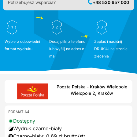
Potrzebujesz wsparcia?
+48 530 657 000
1
2
3
Wybierz odpowiedni
Dodaj pliki z telefonu
Zapłać i naciśnij
format wydruku
lub wyślij na adres e-
DRUKUJ na stronie
mail
zlecenia
Poczta Polska - Kraków Wielopole
Wielopole 2, Kraków
FORMAT A4
Dostępny
Wydruk czarno-biały
Czarno-biały: 0,69 zł brutto/str.