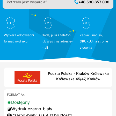
Potrzebujesz wsparcia?
+48 530 657 000
1
2
3
Wybierz odpowiedni
Dodaj pliki z telefonu
Zapłać i naciśnij
format wydruku
lub wyślij na adres e-
DRUKUJ na stronie
mail
zlecenia
Poczta Polska - Kraków Królewska
Królewska 45/47, Kraków
FORMAT A4
Dostępny
Wydruk czarno-biały
Czarno-biały: 0,69 zł brutto/str.