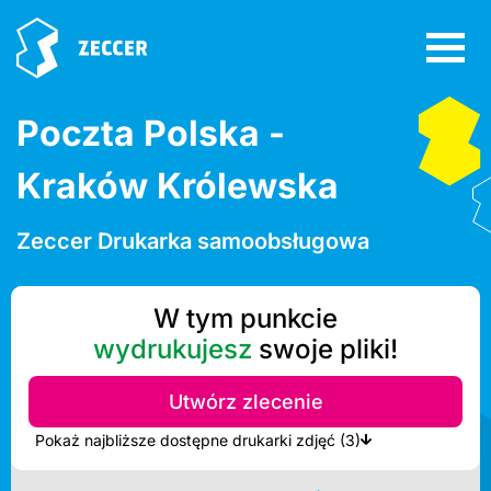
Poczta Polska -
Kraków Królewska
Zeccer Drukarka samoobsługowa
W tym punkcie
wydrukujesz
swoje pliki!
Utwórz zlecenie
Pokaż najbliższe dostępne drukarki zdjęć (3)