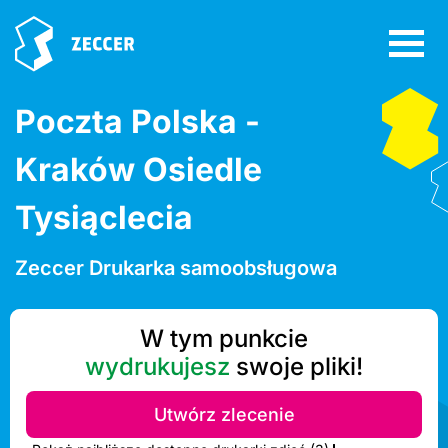
Poczta Polska -
Kraków Osiedle
Tysiąclecia
Zeccer Drukarka samoobsługowa
W tym punkcie
wydrukujesz
swoje pliki!
Utwórz zlecenie