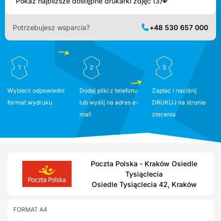
Pokaż najbliższe dostępne drukarki zdjęć (3)
Potrzebujesz wsparcia?
+48 530 657 000
1
2
3
Wybierz odpowiedni
Dodaj pliki z telefonu
Zapłać i naciśnij
format wydruku
lub wyślij na adres e-
DRUKUJ na stronie
mail
zlecenia
Poczta Polska - Kraków Osiedle
Tysiąclecia
Osiedle Tysiąclecia 42, Kraków
FORMAT A4