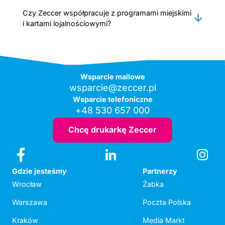
Czy Zeccer współpracuje z programami miejskimi
i kartami lojalnościowymi?
Wsparcie mailowe
wsparcie@zeccer.pl
Wsparcie telefoniczne
+48 530 657 000
Chcę drukarkę Zeccer
Gdzie jesteśmy
Partnerzy
Wrocław
Żabka
Warszawa
Poczta Polska
Kraków
Media Markt