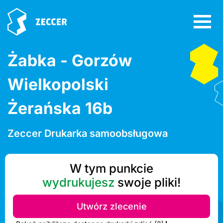
Żabka - Gorzów
Wielkopolski
Żerańska 16b
Zeccer Drukarka samoobsługowa
W tym punkcie
wydrukujesz
swoje pliki!
Utwórz zlecenie