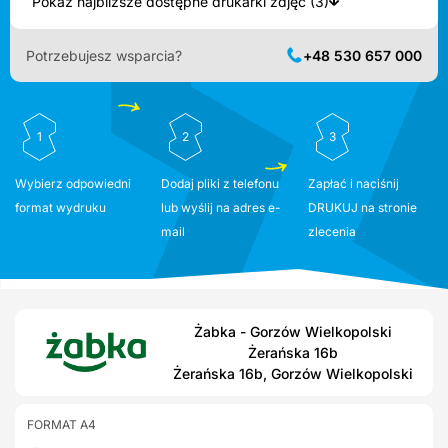
Pokaż najbliższe dostępne drukarki zdjęć (3)
Potrzebujesz wsparcia?
+48 530 657 000
1
2
3
Wybierz odpowiedni
Dodaj pliki z telefonu
Zapłać i naciśnij
format wydruku
lub wyślij na adres e-
DRUKUJ na stronie
mail
zlecenia
Żabka - Gorzów Wielkopolski
Żerańska 16b
Żerańska 16b, Gorzów Wielkopolski
FORMAT A4