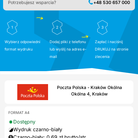
Potrzebujesz wsparcia?
+48 530 657 000
1
2
3
Wybierz odpowiedni
Dodaj pliki z telefonu
Zapłać i naciśnij
format wydruku
lub wyślij na adres e-
DRUKUJ na stronie
mail
zlecenia
Poczta Polska - Kraków Okólna
Okólna 4, Kraków
FORMAT A4
Dostępny
Wydruk czarno-biały
Czarno-biały: 0,69 zł brutto/str.