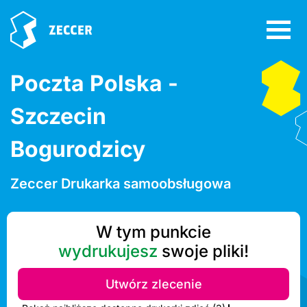
Poczta Polska -
Szczecin
Bogurodzicy
Zeccer Drukarka samoobsługowa
W tym punkcie
wydrukujesz
swoje pliki!
Utwórz zlecenie