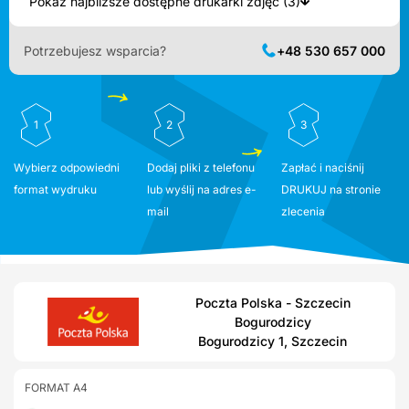
Pokaż najbliższe dostępne drukarki zdjęć (3)
Potrzebujesz wsparcia?
+48 530 657 000
1
2
3
Wybierz odpowiedni
Dodaj pliki z telefonu
Zapłać i naciśnij
format wydruku
lub wyślij na adres e-
DRUKUJ na stronie
mail
zlecenia
Poczta Polska - Szczecin
Bogurodzicy
Bogurodzicy 1, Szczecin
FORMAT A4