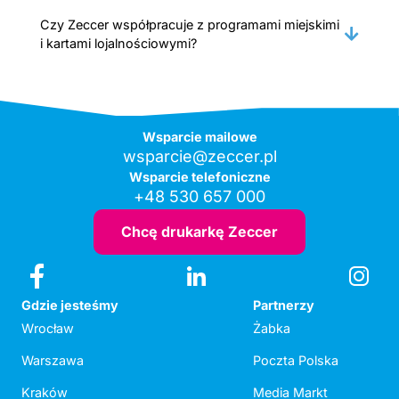
Czy Zeccer współpracuje z programami miejskimi
i kartami lojalnościowymi?
Wsparcie mailowe
wsparcie@zeccer.pl
Wsparcie telefoniczne
+48 530 657 000
Chcę drukarkę Zeccer
Gdzie jesteśmy
Partnerzy
Wrocław
Żabka
Warszawa
Poczta Polska
Kraków
Media Markt