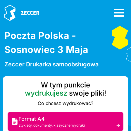
Poczta Polska -
Sosnowiec 3 Maja
Zeccer Drukarka samoobsługowa
W tym punkcie
wydrukujesz
swoje pliki!
Co chcesz wydrukować?
Format A4
Etykiety, dokumenty, klasyczne wydruki