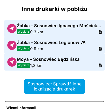
Inne drukarki w pobliżu
Żabka - Sosnowiec Ignacego Mościckiego 20
0,3 km
Wybierz
Żabka - Sosnowiec Legionów 7A
0,9 km
Wybierz
Moya - Sosnowiec Będzińska
1,3 km
Wybierz
Sosnowiec: Sprawdź inne
lokalizacje drukarek
Więcej informacji