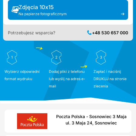
Zdjęcia 10x15
Na papierze fotograficznym
Potrzebujesz wsparcia?
+48 530 657 000
1
2
3
Wybierz odpowiedni
Dodaj pliki z telefonu
Zapłać i naciśnij
format wydruku
lub wyślij na adres e-
DRUKUJ na stronie
mail
zlecenia
Poczta Polska - Sosnowiec 3 Maja
ul. 3 Maja 24, Sosnowiec