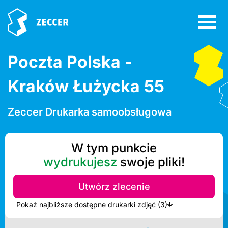
Poczta Polska -
Kraków Łużycka 55
Zeccer Drukarka samoobsługowa
W tym punkcie
wydrukujesz
swoje pliki!
Utwórz zlecenie
Pokaż najbliższe dostępne drukarki zdjęć (3)