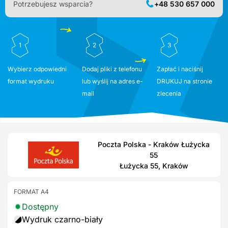
Potrzebujesz wsparcia?
+48 530 657 000
1
2
3
Wybierz odpowiedni
Dodaj pliki z telefonu
Zapłać i naciśnij
format wydruku
lub wyślij na adres e-
DRUKUJ na stronie
mail
zlecenia
Poczta Polska - Kraków Łużycka
55
Łużycka 55, Kraków
FORMAT A4
Dostępny
Wydruk czarno-biały