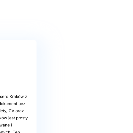
ksero Kraków z
 dokument bez
lety, CV oraz
ków jest prosty
owane i
anych. Ten