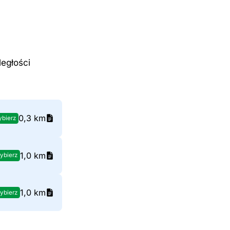
ległości
0,3 km
bierz
1,0 km
ybierz
1,0 km
ybierz