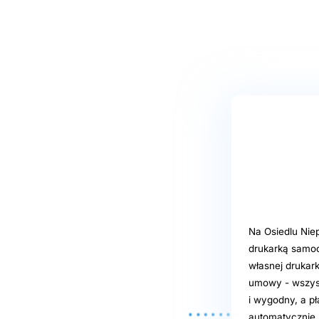
Na Osiedlu Nie
drukarką samoo
własnej drukark
umowy - wszystk
i wygodny, a pł
automatycznie 