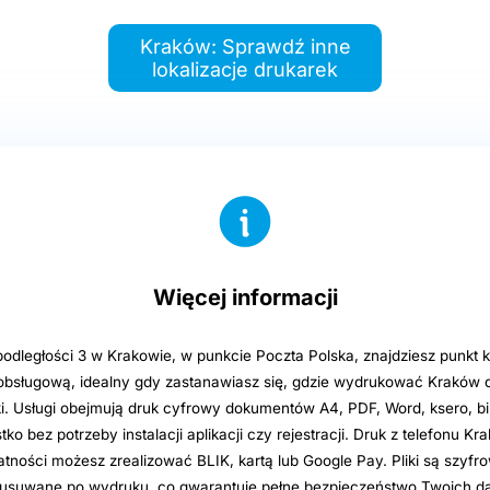
Kraków: Sprawdź inne
lokalizacje drukarek
Więcej informacji
podległości 3 w Krakowie, w punkcie Poczta Polska, znajdziesz punkt 
bsługową, idealny gdy zastanawiasz się, gdzie wydrukować Kraków
i. Usługi obejmują druk cyfrowy dokumentów A4, PDF, Word, ksero, bi
o bez potrzeby instalacji aplikacji czy rejestracji. Druk z telefonu Kra
atności możesz zrealizować BLIK, kartą lub Google Pay. Pliki są szyfr
usuwane po wydruku, co gwarantuje pełne bezpieczeństwo Twoich d