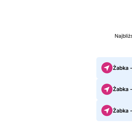
Najbliż
Żabka -
Żabka 
Żabka -