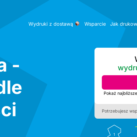
Wydruki z dostawą
Wsparcie
Jak druko
a -
wydr
dle
ci
Potrzebujesz wsp
1