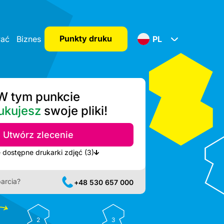
Punkty druku
wać
Biznes
PL
W tym punkcie
ukujesz
swoje pliki!
Utwórz zlecenie
Pokaż najbliższe dostępne drukarki zdjęć (3)
arcia?
+48 530 657 000
2
3