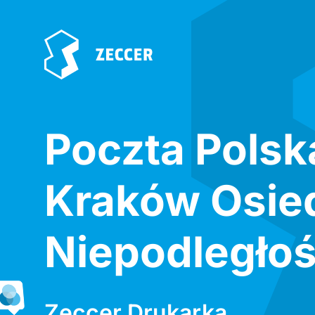
Poczta Polsk
Kraków Osie
Niepodległoś
Zeccer Drukarka