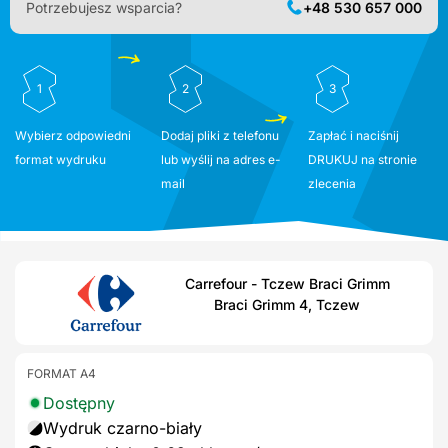
Potrzebujesz wsparcia?
+48 530 657 000
1
2
3
Wybierz odpowiedni
Dodaj pliki z telefonu
Zapłać i naciśnij
format wydruku
lub wyślij na adres e-
DRUKUJ na stronie
mail
zlecenia
Carrefour - Tczew Braci Grimm
Braci Grimm 4, Tczew
FORMAT A4
Dostępny
Wydruk czarno-biały