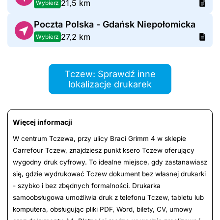
21,5 km
Wybierz
Poczta Polska - Gdańsk Niepołomicka
27,2 km
Wybierz
Tczew: Sprawdź inne
lokalizacje drukarek
Więcej informacji
W centrum Tczewa, przy ulicy Braci Grimm 4 w sklepie
Carrefour Tczew, znajdziesz punkt ksero Tczew oferujący
wygodny druk cyfrowy. To idealne miejsce, gdy zastanawiasz
się, gdzie wydrukować Tczew dokument bez własnej drukarki
- szybko i bez zbędnych formalności. Drukarka
samoobsługowa umożliwia druk z telefonu Tczew, tabletu lub
komputera, obsługując pliki PDF, Word, bilety, CV, umowy