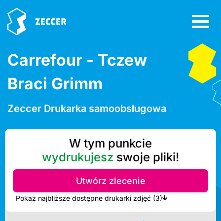
Carrefour - Tczew
Braci Grimm
Zeccer Drukarka samoobsługowa
W tym punkcie
wydrukujesz
swoje pliki!
Utwórz zlecenie
Pokaż najbliższe dostępne drukarki zdjęć (3)