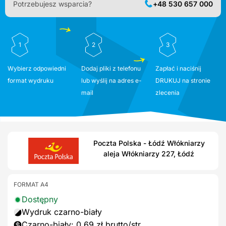
Potrzebujesz wsparcia?
+48 530 657 000
1
2
3
Wybierz odpowiedni
Dodaj pliki z telefonu
Zapłać i naciśnij
format wydruku
lub wyślij na adres e-
DRUKUJ na stronie
mail
zlecenia
Poczta Polska - Łódź Włókniarzy
aleja Włókniarzy 227, Łódź
FORMAT A4
Dostępny
Wydruk czarno-biały
Czarno-biały: 0,69 zł brutto/str.