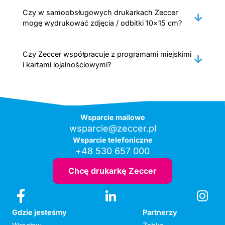
Czy w samoobsługowych drukarkach Zeccer
mogę wydrukować zdjęcia / odbitki 10×15 cm?
Czy Zeccer współpracuje z programami miejskimi
i kartami lojalnościowymi?
Wsparcie mailowe
wsparcie@zeccer.pl
Wsparcie telefoniczne
+48 530 657 000
Chcę drukarkę Zeccer
Gdzie jesteśmy
Partnerzy