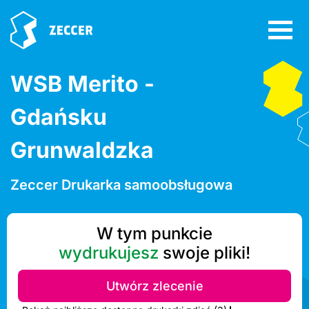
WSB Merito -
Gdańsku
Grunwaldzka
Zeccer Drukarka samoobsługowa
W tym punkcie
wydrukujesz
swoje pliki!
Utwórz zlecenie