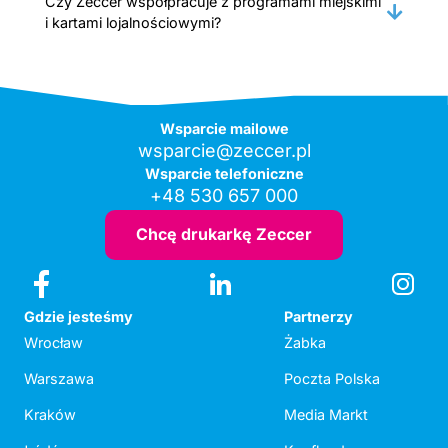
Czy Zeccer współpracuje z programami miejskimi
i kartami lojalnościowymi?
Wsparcie mailowe
wsparcie@zeccer.pl
Wsparcie telefoniczne
+48 530 657 000
Chcę drukarkę Zeccer
Gdzie jesteśmy
Partnerzy
Wrocław
Żabka
Warszawa
Poczta Polska
Kraków
Media Markt