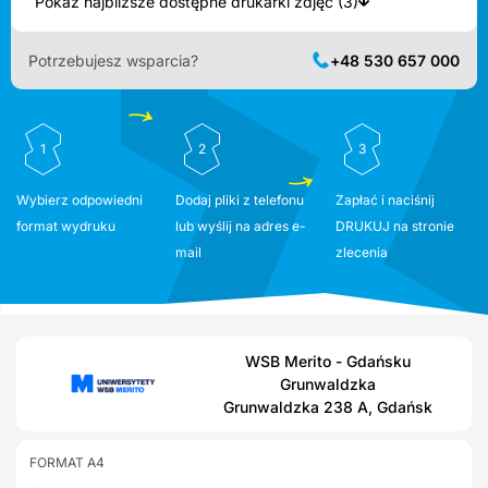
Pokaż najbliższe dostępne drukarki zdjęć (3)
Potrzebujesz wsparcia?
+48 530 657 000
1
2
3
Wybierz odpowiedni
Dodaj pliki z telefonu
Zapłać i naciśnij
format wydruku
lub wyślij na adres e-
DRUKUJ na stronie
mail
zlecenia
WSB Merito - Gdańsku
Grunwaldzka
Grunwaldzka 238 A, Gdańsk
FORMAT A4