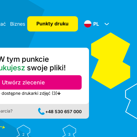
Punkty druku
wać
Biznes
PL
W tym punkcie
ukujesz
swoje pliki!
Utwórz zlecenie
Pokaż najbliższe dostępne drukarki zdjęć (3)
arcia?
+48 530 657 000
2
3