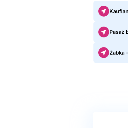
Kaufla
Pasaż 
Żabka 