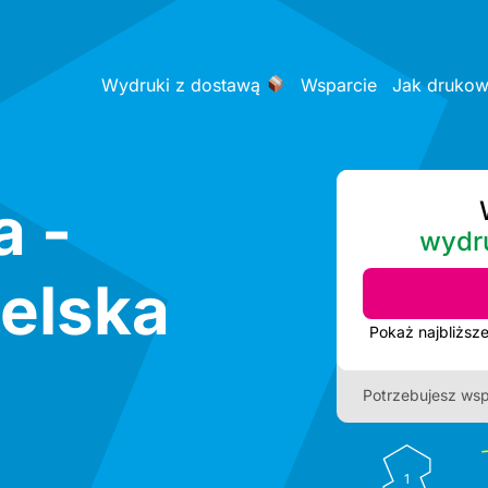
Wydruki z dostawą
Wsparcie
Jak druko
a -
wydr
elska
Potrzebujesz wsp
1