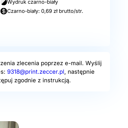
Wydruk czarno-biały
Czarno-biały: 0,69 zł brutto/str.
zenia zlecenia poprzez e-mail. Wyślij
es:
9318@print.zeccer.pl
, następnie
ępuj zgodnie z instrukcją.