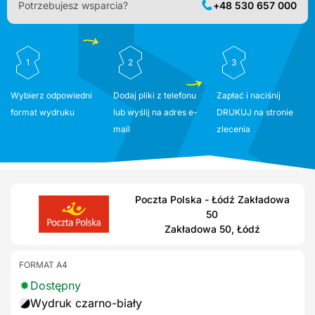
Potrzebujesz wsparcia?
+48 530 657 000
1
2
3
Wybierz odpowiedni
Dodaj pliki z telefonu
Zapłać i naciśnij
format wydruku
lub wyślij na adres e-
DRUKUJ na stronie
mail
zlecenia
Poczta Polska - Łódź Zakładowa
50
Zakładowa 50, Łódź
FORMAT A4
Dostępny
Wydruk czarno-biały