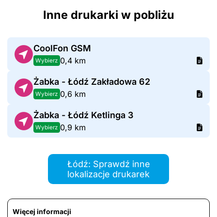
Inne drukarki w pobliżu
CoolFon GSM
0,4 km
Wybierz
Żabka - Łódź Zakładowa 62
0,6 km
Wybierz
Żabka - Łódź Ketlinga 3
0,9 km
Wybierz
Łódź: Sprawdź inne
lokalizacje drukarek
Więcej informacji