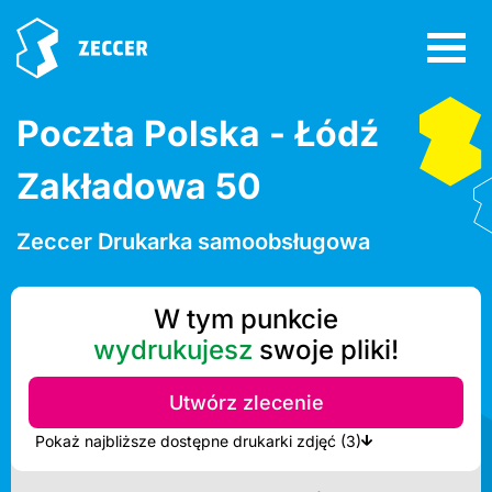
Poczta Polska - Łódź
Zakładowa 50
Zeccer Drukarka samoobsługowa
W tym punkcie
wydrukujesz
swoje pliki!
Utwórz zlecenie
Pokaż najbliższe dostępne drukarki zdjęć (3)