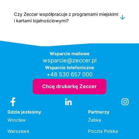
Czy Zeccer współpracuje z programami miejskimi
i kartami lojalnościowymi?
Wsparcie mailowe
wsparcie@zeccer.pl
Wsparcie telefoniczne
+48 530 657 000
Chcę drukarkę Zeccer
Gdzie jesteśmy
Partnerzy
Wrocław
Żabka
Warszawa
Poczta Polska