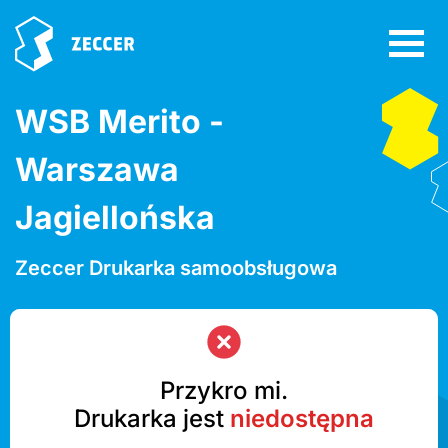
WSB Merito -
Warszawa
Jagiellońska
Zeccer Drukarka samoobsługowa
Przykro mi.
Drukarka jest
niedostępna