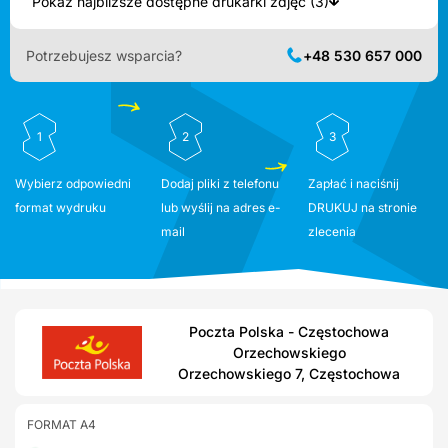
Pokaż najbliższe dostępne drukarki zdjęć (3)
Potrzebujesz wsparcia?
+48 530 657 000
1
2
3
Wybierz odpowiedni
Dodaj pliki z telefonu
Zapłać i naciśnij
format wydruku
lub wyślij na adres e-
DRUKUJ na stronie
mail
zlecenia
Poczta Polska - Częstochowa
Orzechowskiego
Orzechowskiego 7, Częstochowa
FORMAT A4