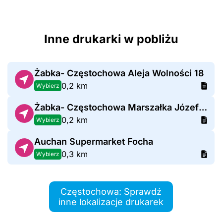
Inne drukarki w pobliżu
Żabka- Częstochowa Aleja Wolności 18
0,2 km
Wybierz
Żabka- Częstochowa Marszałka Józefa Piłsudskiego 23
0,2 km
Wybierz
Auchan Supermarket Focha
0,3 km
Wybierz
Częstochowa: Sprawdź
inne lokalizacje drukarek