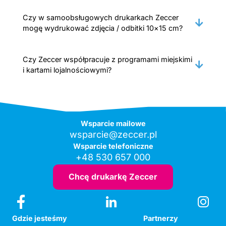
Czy w samoobsługowych drukarkach Zeccer
mogę wydrukować zdjęcia / odbitki 10×15 cm?
Czy Zeccer współpracuje z programami miejskimi
i kartami lojalnościowymi?
Wsparcie mailowe
wsparcie@zeccer.pl
Wsparcie telefoniczne
+48 530 657 000
Chcę drukarkę Zeccer
Gdzie jesteśmy
Partnerzy