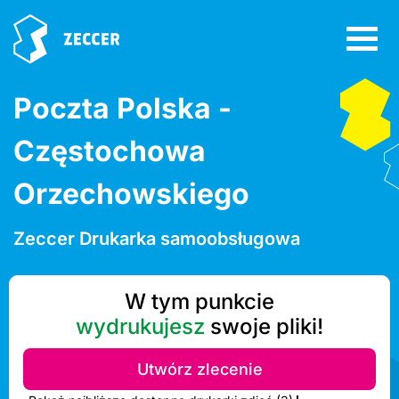
Poczta Polska -
Częstochowa
Orzechowskiego
Zeccer Drukarka samoobsługowa
W tym punkcie
wydrukujesz
swoje pliki!
Utwórz zlecenie