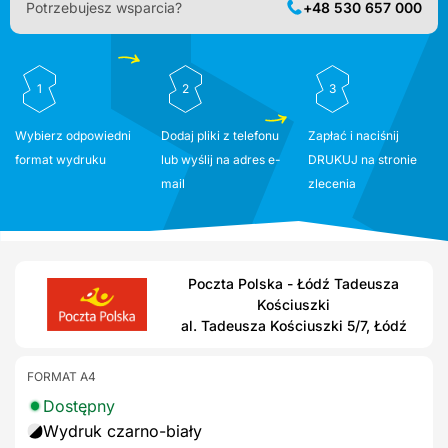
Potrzebujesz wsparcia?
+48 530 657 000
1
2
3
Wybierz odpowiedni
Dodaj pliki z telefonu
Zapłać i naciśnij
format wydruku
lub wyślij na adres e-
DRUKUJ na stronie
mail
zlecenia
Poczta Polska - Łódź Tadeusza
Kościuszki
al. Tadeusza Kościuszki 5/7, Łódź
FORMAT A4
Dostępny
Wydruk czarno-biały