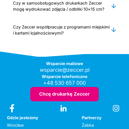
Czy w samoobsługowych drukarkach Zeccer
mogę wydrukować zdjęcia / odbitki 10×15 cm?
Czy Zeccer współpracuje z programami miejskimi
i kartami lojalnościowymi?
Wsparcie mailowe
wsparcie@zeccer.pl
Wsparcie telefoniczne
+48 530 657 000
Chcę drukarkę Zeccer
Gdzie jesteśmy
Partnerzy
Wrocław
Żabka