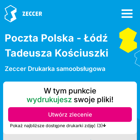
Poczta Polska - Łódź
Tadeusza Kościuszki
Zeccer Drukarka samoobsługowa
W tym punkcie
wydrukujesz
swoje pliki!
Utwórz zlecenie
Pokaż najbliższe dostępne drukarki zdjęć (3)