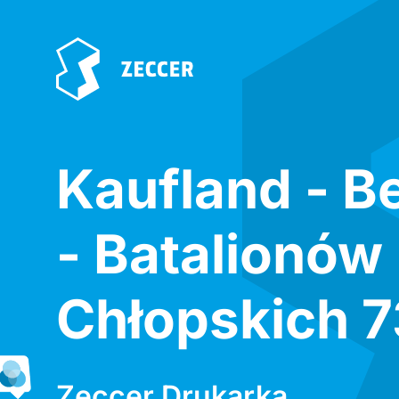
Kaufland - 
- Batalionów
Chłopskich 7
Zeccer Drukarka