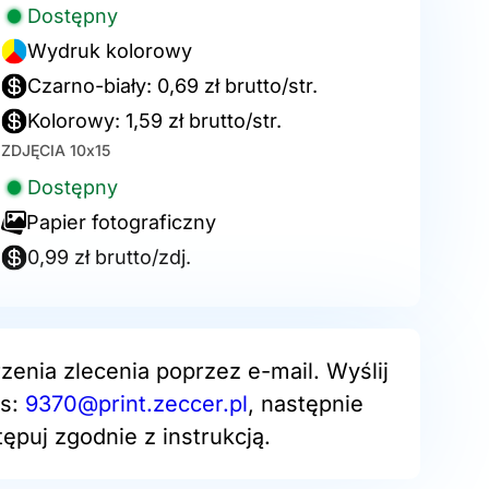
Dostępny
Wydruk kolorowy
Czarno-biały: 0,69 zł brutto/str.
Kolorowy: 1,59 zł brutto/str.
ZDJĘCIA 10x15
Dostępny
Papier fotograficzny
0,99 zł brutto/zdj.
zenia zlecenia poprzez e-mail. Wyślij
es:
9370@print.zeccer.pl
, następnie
ępuj zgodnie z instrukcją.