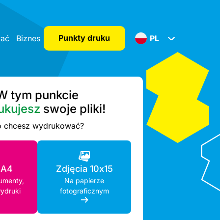
Punkty druku
wać
Biznes
PL
W tym punkcie
ukujesz
swoje pliki!
 chcesz wydrukować?
 A4
Zdjęcia 10x15
kumenty,
Na papierze
ydruki
fotograficznym