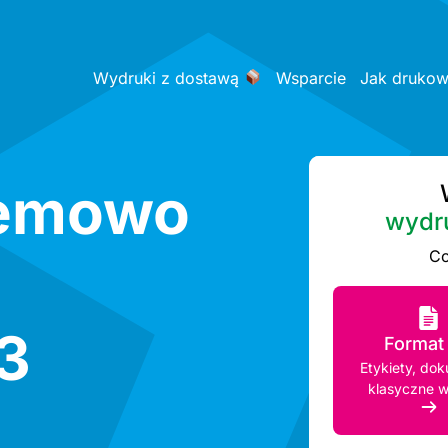
Wydruki z dostawą
Wsparcie
Jak druko
Bemowo
wydr
Co
3
Format
Etykiety, do
klasyczne w