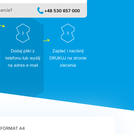
arcia?
+48 530 657 000
2
3
Dodaj pliki z
Zapłać i naciśnij
telefonu lub wyślij
DRUKUJ na stronie
na adres e-mail
zlecenia
FORMAT A4