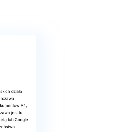
kich działa
arszawa
okumentów A4,
zawa jest tu
artą lub Google
czeństwo