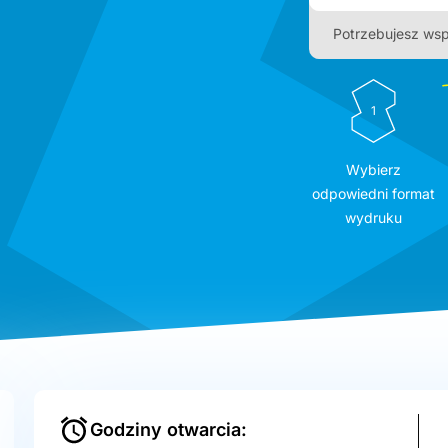
Potrzebujesz wsp
1
Wybierz
odpowiedni format
wydruku
Godziny otwarcia: