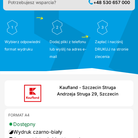
Potrzebujesz wsparcia?
+48 530 657 000
1
2
3
Wybierz odpowiedni
Dodaj pliki z telefonu
Zapłać i naciśnij
format wydruku
lub wyślij na adres e-
DRUKUJ na stronie
mail
zlecenia
Kaufland - Szczecin Struga
Andrzeja Struga 29, Szczecin
FORMAT A4
Dostępny
Wydruk czarno-biały