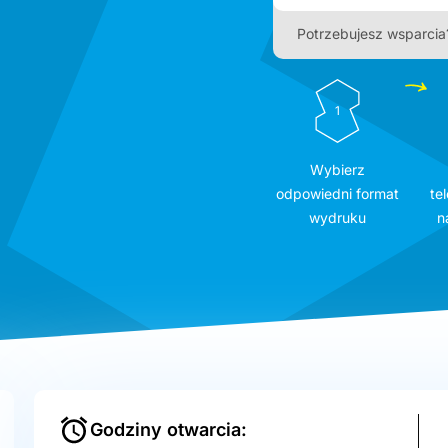
Potrzebujesz wsparcia
1
Wybierz
odpowiedni format
tel
wydruku
n
Godziny otwarcia: