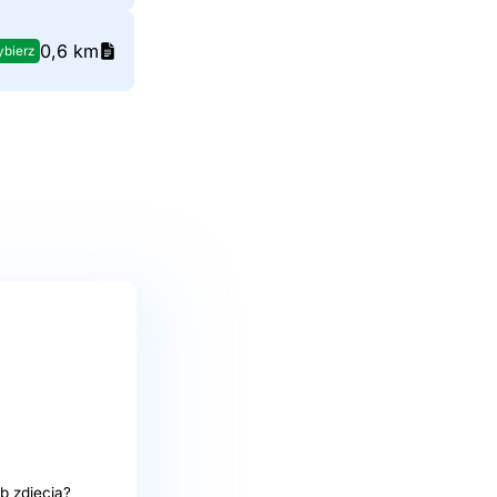
0,6 km
bierz
b zdjęcia?