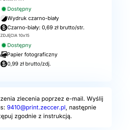
Dostępny
Wydruk czarno-biały
Czarno-biały: 0,69 zł brutto/str.
ZDJĘCIA 10x15
Dostępny
Papier fotograficzny
0,99 zł brutto/zdj.
zenia zlecenia poprzez e-mail. Wyślij
es:
9410@print.zeccer.pl
, następnie
ępuj zgodnie z instrukcją.