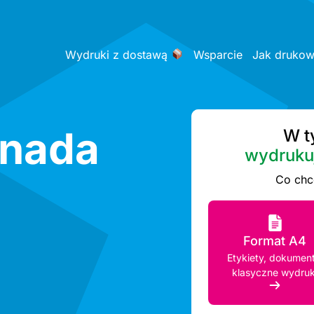
Wydruki z dostawą
Wsparcie
Jak druko
enada
W t
wydruku
Co chc
Format A4
Etykiety, dokument
klasyczne wydruk