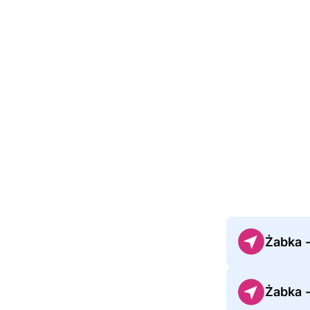
Żabka 
Żabka 