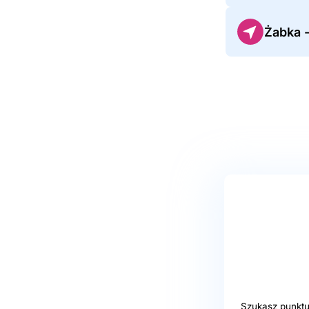
Żabka 
Szukasz punktu