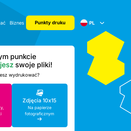
Punkty druku
wać
Biznes
PL
ym punkcie
jesz
swoje pliki!
esz wydrukować?
Zdjęcia 10x15
y,
Na papierze
i
fotograficznym