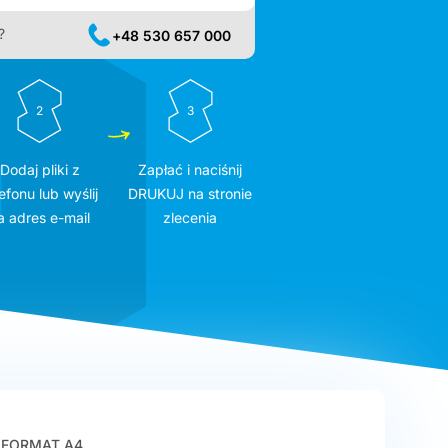
?
+48 530 657 000
2
3
Dodaj pliki z
Zapłać i naciśnij
efonu lub wyślij
DRUKUJ na stronie
a adres e-mail
zlecenia
FORMAT A4