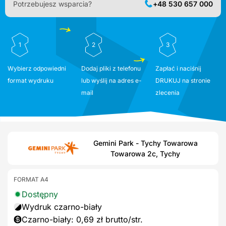
Potrzebujesz wsparcia?
+48 530 657 000
1
2
3
Wybierz odpowiedni
Dodaj pliki z telefonu
Zapłać i naciśnij
format wydruku
lub wyślij na adres e-
DRUKUJ na stronie
mail
zlecenia
Gemini Park - Tychy Towarowa
Towarowa 2c, Tychy
FORMAT A4
Dostępny
Wydruk czarno-biały
Czarno-biały: 0,69 zł brutto/str.