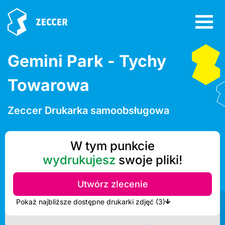
Gemini Park - Tychy
Towarowa
Zeccer Drukarka samoobsługowa
W tym punkcie
wydrukujesz
swoje pliki!
Utwórz zlecenie
Pokaż najbliższe dostępne drukarki zdjęć (3)