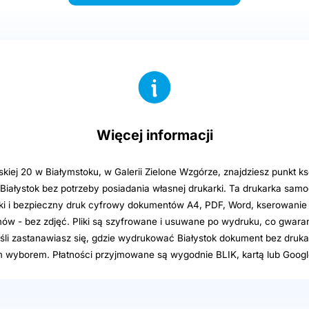
Więcej informacji
kiej 20 w Białymstoku, w Galerii Zielone Wzgórze, znajdziesz punkt k
u Białystok bez potrzeby posiadania własnej drukarki. Ta drukarka sa
ki i bezpieczny druk cyfrowy dokumentów A4, PDF, Word, kserowanie
mów - bez zdjęć. Pliki są szyfrowane i usuwane po wydruku, co gwara
śli zastanawiasz się, gdzie wydrukować Białystok dokument bez drukar
m wyborem. Płatności przyjmowane są wygodnie BLIK, kartą lub Googl