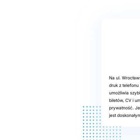
Na ul. Wrocławs
druk z telefon
umożliwia szyb
biletów, CV i u
prywatność. Je
jest doskonały