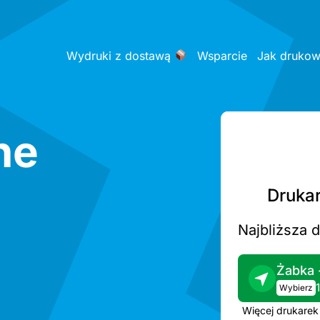
Wydruki z dostawą
Wsparcie
Jak druko
ne
Drukar
Najbliższa 
Żabka 
Wybierz