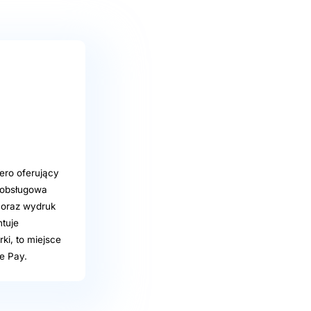
sero oferujący
moobsługowa
 oraz wydruk
ntuje
ki, to miejsce
e Pay.