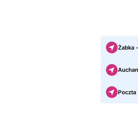
Żabka -
Auchan
Poczta 