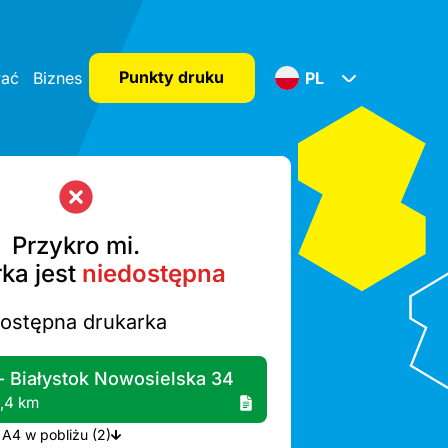
Punkty druku
wać
Biznes
PL
Przykro mi.
ka jest
niedostępna
dostępna drukarka
- Białystok Nowosielska 34
1,4 km
Więcej drukarek A4 w pobliżu (2)