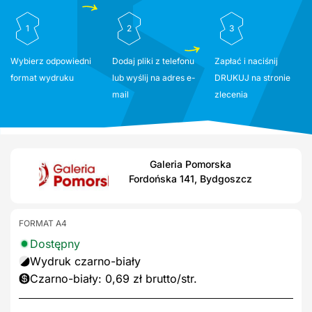
1
2
3
Wybierz odpowiedni
Dodaj pliki z telefonu
Zapłać i naciśnij
format wydruku
lub wyślij na adres e-
DRUKUJ na stronie
mail
zlecenia
Galeria Pomorska
Fordońska 141, Bydgoszcz
FORMAT A4
Dostępny
Wydruk czarno-biały
Czarno-biały: 0,69 zł brutto/str.