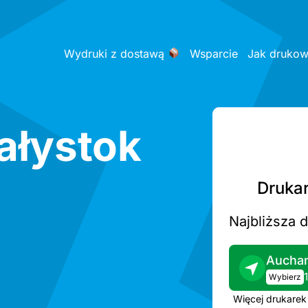
Wydruki z dostawą
Wsparcie
Jak druko
ałystok
Drukar
Najbliższa 
Auchan
Wybierz