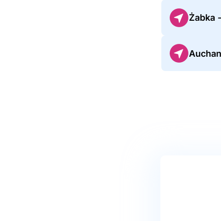
Żabka -
Auchan