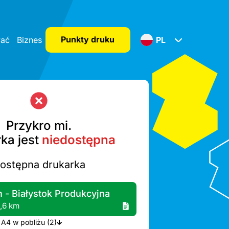
Punkty druku
wać
Biznes
PL
Przykro mi.
ka jest
niedostępna
dostępna drukarka
 - Białystok Produkcyjna
1,6 km
Więcej drukarek A4 w pobliżu (2)