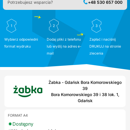
Potrzebujesz wsparcia?
+48 530 657 000
1
2
3
Wybierz odpowiedni
Dodaj pliki z telefonu
Zapłać i naciśnij
format wydruku
lub wyślij na adres e-
DRUKUJ na stronie
mail
zlecenia
Żabka - Gdańsk Bora Komorowskiego
39
Bora Komorowskiego 39 i 38 lok. 1,
Gdańsk
FORMAT A4
Dostępny