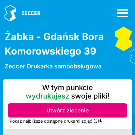
Żabka - Gdańsk Bora
Komorowskiego 39
Zeccer Drukarka samoobsługowa
W tym punkcie
wydrukujesz
swoje pliki!
Utwórz zlecenie
Pokaż najbliższe dostępne drukarki zdjęć (3)