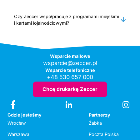
Czy Zeccer współpracuje z programami miejskimi
i kartami lojalnościowymi?
Wsparcie mailowe
wsparcie@zeccer.pl
Wsparcie telefoniczne
+48 530 657 000
Chcę drukarkę Zeccer
Gdzie jesteśmy
Partnerzy
Wrocław
Żabka
Warszawa
Poczta Polska