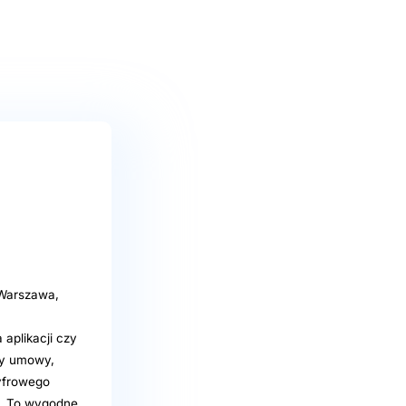
 Warszawa,
aplikacji czy
zy umowy,
cyfrowego
u. To wygodne