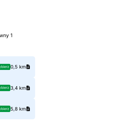
ówny 1
0,5 km
bierz
3,4 km
bierz
5,8 km
bierz