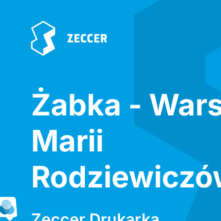
Żabka - War
Marii
Rodziewiczó
Zeccer Drukarka