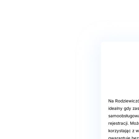
Na Rodziewiczó
idealny gdy za
samoobsługowa,
rejestracji. M
korzystając z 
gwarantuje bez