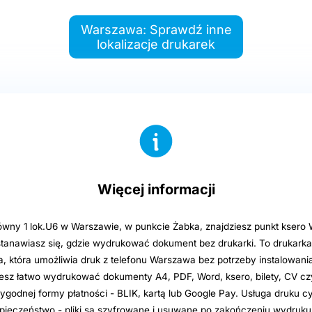
Warszawa: Sprawdź inne
lokalizacje drukarek
Więcej informacji
wny 1 lok.U6 w Warszawie, w punkcie Żabka, znajdziesz punkt ksero
stanawiasz się, gdzie wydrukować dokument bez drukarki. To drukarka
 która umożliwia druk z telefonu Warszawa bez potrzeby instalowania 
ożesz łatwo wydrukować dokumenty A4, PDF, Word, ksero, bilety, CV c
wygodnej formy płatności - BLIK, kartą lub Google Pay. Usługa druku 
pieczeństwo - pliki są szyfrowane i usuwane po zakończeniu wydruk