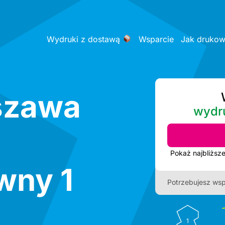
Wydruki z dostawą
Wsparcie
Jak druko
szawa
wydr
wny 1
Potrzebujesz wsp
1