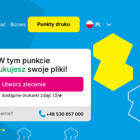
Punkty druku
wać
Biznes
PL
W tym punkcie
ukujesz
swoje pliki!
Utwórz zlecenie
Pokaż najbliższe dostępne drukarki zdjęć (3)
arcia?
+48 530 657 000
2
3