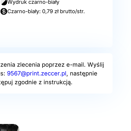
Wydruk czarno-biały
Czarno-biały: 0,79 zł brutto/str.
zenia zlecenia poprzez e-mail. Wyślij
es:
9567@print.zeccer.pl
, następnie
ępuj zgodnie z instrukcją.