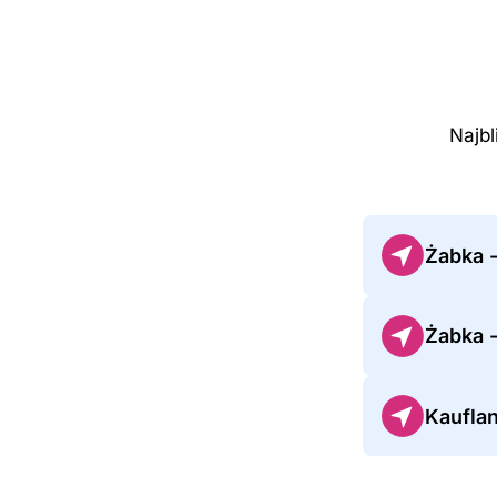
Najbl
Żabka 
Żabka 
Kaufla