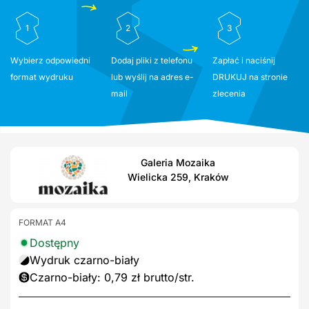
1
2
3
Wybierz odpowiedni
Dodaj pliki z telefonu
Zapłać i naciśnij
format wydruku
lub wyślij na adres e-
DRUKUJ na stronie
mail
zlecenia
Galeria Mozaika
Wielicka 259, Kraków
FORMAT A4
Dostępny
Wydruk czarno-biały
Czarno-biały: 0,79 zł brutto/str.