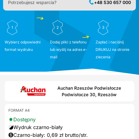
Potrzebujesz wsparcia?
+48 530 657 000
1
2
3
Wybierz odpowiedni
Dodaj pliki z telefonu
Zapłać i naciśnij
format wydruku
lub wyślij na adres e-
DRUKUJ na stronie
mail
zlecenia
Auchan Rzeszów Podwisłocze
Podwisłocze 30, Rzeszów
FORMAT A4
Dostępny
Wydruk czarno-biały
Czarno-biały: 0,69 zł brutto/str.