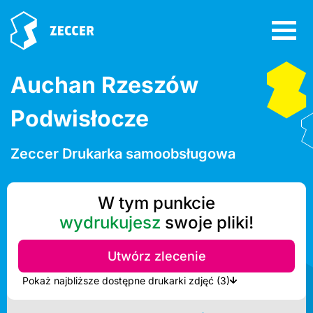
Auchan Rzeszów
Podwisłocze
Zeccer Drukarka samoobsługowa
W tym punkcie
wydrukujesz
swoje pliki!
Utwórz zlecenie
Pokaż najbliższe dostępne drukarki zdjęć (3)