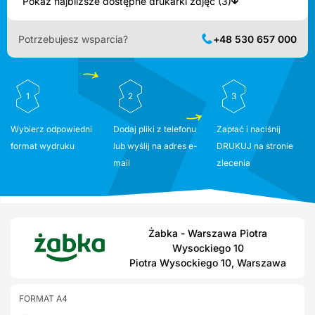
Pokaż najbliższe dostępne drukarki zdjęć (3)
Potrzebujesz wsparcia?
+48 530 657 000
1
2
3
Wybierz odpowiedni
Dodaj pliki z telefonu
Zapłać i naciśnij
format wydruku
lub wyślij na adres e-
DRUKUJ na stronie
mail
zlecenia
Żabka - Warszawa Piotra
Wysockiego 10
Piotra Wysockiego 10, Warszawa
FORMAT A4