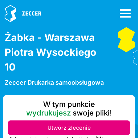
Żabka - Warszawa
Piotra Wysockiego
10
Zeccer Drukarka samoobsługowa
W tym punkcie
wydrukujesz
swoje pliki!
Utwórz zlecenie