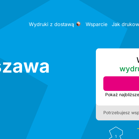
Wydruki z dostawą
Wsparcie
Jak druko
szawa
wydr
Potrzebujesz wsp
1