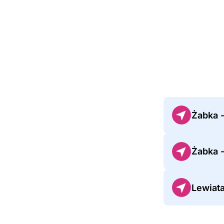
Żabka 
Żabka 
Lewiat