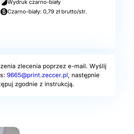
Wydruk czarno-biały
Czarno-biały: 0,79 zł brutto/str.
zenia zlecenia poprzez e-mail. Wyślij
es:
9665@print.zeccer.pl
, następnie
ępuj zgodnie z instrukcją.