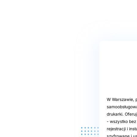
W Warszawie, p
samoobsługową,
drukarki. Ofer
- wszystko bez
rejestracji i in
szyfrowane i u