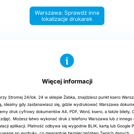
Warszawa: Sprawdź inne
lokalizacje drukarek
Więcej informacji
rzy Stromej 24/lok. 24 w sklepie Żabka, znajdziesz punkt ksero Wars
 idealny gdy zastanawiasz się, gdzie wydrukować Warszawa dokume
ujemy druk cyfrowy dokumentów A4, PDF, Word, ksero, a także bilety
 zdjęć. Możesz łatwo wykonać druk z telefonu Warszawa lub z innego 
stalacji aplikacji. Płatność odbywa się wygodnie BLIK, kartą lub Google P
suwane po wydruku, co gwarantuje bezpieczeństwo Twoich danych.