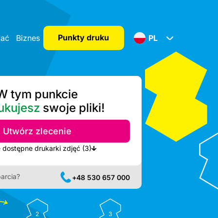
Punkty druku
wać
Biznes
PL
W tym punkcie
ukujesz
swoje pliki!
Utwórz zlecenie
Pokaż najbliższe dostępne drukarki zdjęć (3)
arcia?
+48 530 657 000
2
3