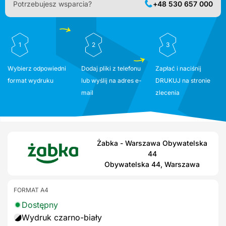
Potrzebujesz wsparcia?
+48 530 657 000
1
2
3
Wybierz odpowiedni
Dodaj pliki z telefonu
Zapłać i naciśnij
format wydruku
lub wyślij na adres e-
DRUKUJ na stronie
mail
zlecenia
Żabka - Warszawa Obywatelska
44
Obywatelska 44, Warszawa
FORMAT A4
Dostępny
Wydruk czarno-biały