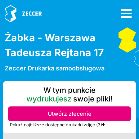
Żabka - Warszawa
Tadeusza Rejtana 17
Zeccer Drukarka samoobsługowa
W tym punkcie
wydrukujesz
swoje pliki!
Utwórz zlecenie
Pokaż najbliższe dostępne drukarki zdjęć (3)