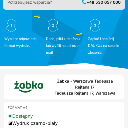
Potrzebujesz wsparcia?
+48 530 657 000
1
2
3
Wybierz odpowiedni
Dodaj pliki z telefonu
Zapłać i naciśnij
format wydruku
lub wyślij na adres e-
DRUKUJ na stronie
mail
zlecenia
Żabka - Warszawa Tadeusza
Rejtana 17
Tadeusza Rejtana 17, Warszawa
FORMAT A4
Dostępny
Wydruk czarno-biały