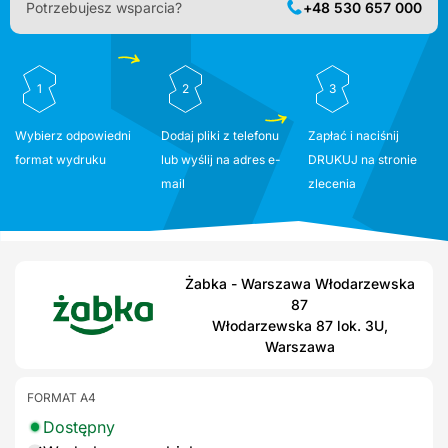
Potrzebujesz wsparcia?
+48 530 657 000
1
2
3
Wybierz odpowiedni
Dodaj pliki z telefonu
Zapłać i naciśnij
format wydruku
lub wyślij na adres e-
DRUKUJ na stronie
mail
zlecenia
Żabka - Warszawa Włodarzewska
87
Włodarzewska 87 lok. 3U,
Warszawa
FORMAT A4
Dostępny