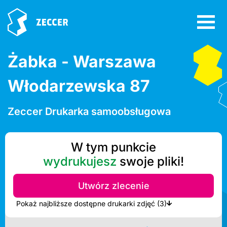
Żabka - Warszawa
Włodarzewska 87
Zeccer Drukarka samoobsługowa
W tym punkcie
wydrukujesz
swoje pliki!
Utwórz zlecenie
Pokaż najbliższe dostępne drukarki zdjęć (3)