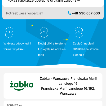
Pokaż najbliższe dostępne drukarki zdjęć (3)
Potrzebujesz wsparcia?
+48 530 657 000
1
2
3
Wybierz odpowiedni
Dodaj pliki z telefonu
Zapłać i naciśnij
format wydruku
lub wyślij na adres e-
DRUKUJ na stronie
mail
zlecenia
Żabka - Warszawa Franciszka Marii
Lanciego 16
Franciszka Marii Lanciego 16/192,
Warszawa
FORMAT A4