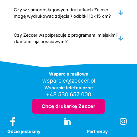
Czy w samoobsługowych drukarkach Zeccer
mogę wydrukować zdjęcia / odbitki 10×15 cm?
Czy Zeccer współpracuje z programami miejskimi
i kartami lojalnościowymi?
Wsparcie mailowe
wsparcie@zeccer.pl
Wsparcie telefoniczne
+48 530 657 000
Chcę drukarkę Zeccer
Gdzie jesteśmy
Partnerzy