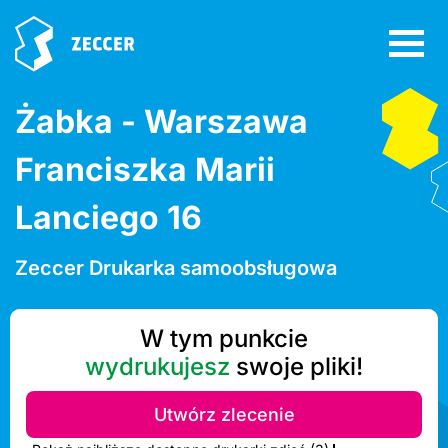
Żabka - Warszawa
Franciszka Marii
Lanciego 16
Zeccer Drukarka samoobsługowa
W tym punkcie
wydrukujesz
swoje pliki!
Utwórz zlecenie