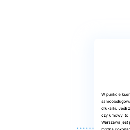
W punkcie kser
samoobsługowa,
drukarki. Jeśl
czy umowy, to m
Warszawa jest 
można dokonać 