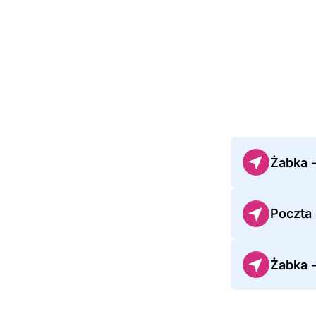
Żabka 
Poczta
Żabka 