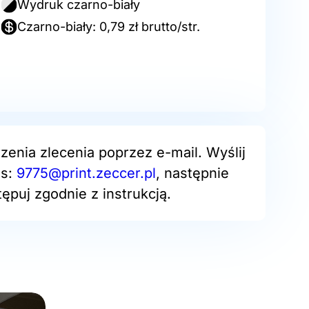
Wydruk czarno-biały
Czarno-biały: 0,79 zł brutto/str.
zenia zlecenia poprzez e-mail. Wyślij
es:
9775@print.zeccer.pl
, następnie
ępuj zgodnie z instrukcją.