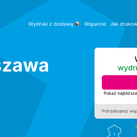
Wydruki z dostawą
Wsparcie
Jak druko
szawa
wydr
Potrzebujesz wsp
1