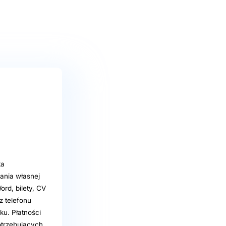
ka
ania własnej
rd, bilety, CV
z telefonu
ku. Płatności
otrzebujących