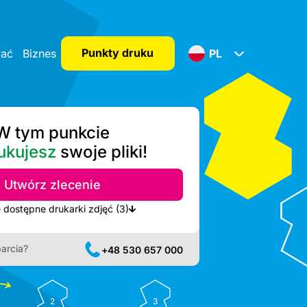
Punkty druku
wać
Biznes
PL
W tym punkcie
ukujesz
swoje pliki!
Utwórz zlecenie
Pokaż najbliższe dostępne drukarki zdjęć (3)
arcia?
+48 530 657 000
2
3