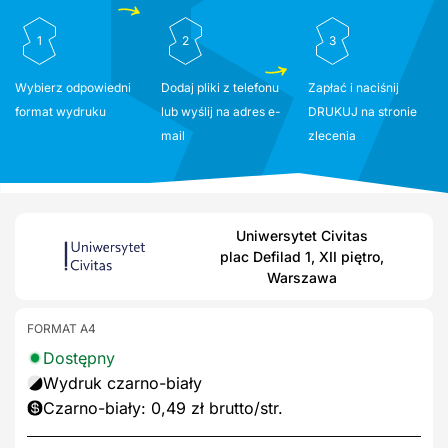
1
2
3
Wybierz odpowiedni
Dodaj pliki z telefonu
Zapłać i naciśnij
format wydruku
lub wyślij na adres e-
DRUKUJ na stronie
mail
zlecenia
Uniwersytet Civitas
plac Defilad 1, XII piętro,
Warszawa
FORMAT A4
Dostępny
Wydruk czarno-biały
Czarno-biały: 0,49 zł brutto/str.