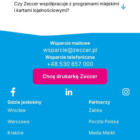
Czy Zeccer współpracuje z programami miejskimi
i kartami lojalnościowymi?
Wsparcie mailowe
wsparcie@zeccer.pl
Wsparcie telefoniczne
+48 530 657 000
Chcę drukarkę Zeccer
Gdzie jesteśmy
Partnerzy
Wrocław
Żabka
Warszawa
Poczta Polska
Kraków
Media Markt